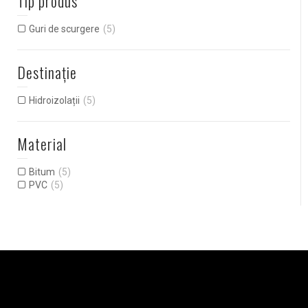
Tip produs
Guri de scurgere
(5)
Destinație
Hidroizolații
(5)
Material
Bitum
(5)
PVC
(5)