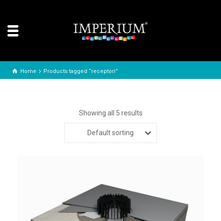
Home
Products tagged “receptori”
Showing all 5 results
Default sorting