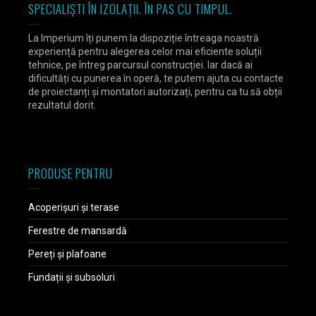
SPECIALIȘTI ÎN IZOLAȚII. ÎN PAS CU TIMPUL.
La Imperium îți punem la dispoziție întreaga noastră
experiență pentru alegerea celor mai eficiente soluții
tehnice, pe întreg parcursul construcției. Iar dacă ai
dificultăți cu punerea în operă, te putem ajuta cu contacte
de proiectanți și montatori autorizați, pentru ca tu să obții
rezultatul dorit.
PRODUSE PENTRU
Acoperișuri și terase
Ferestre de mansardă
Pereți și plafoane
Fundații și subsoluri