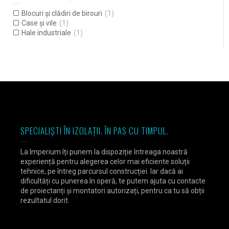
Blocuri și clădiri de birouri
(1)
Case și vile
(1)
Hale industriale
(1)
SPECIALIȘTI ÎN IZOLAȚII. ÎN PAS CU TIMPUL.
La Imperium îți punem la dispoziție întreaga noastră
experiență pentru alegerea celor mai eficiente soluții
tehnice, pe întreg parcursul construcției. Iar dacă ai
dificultăți cu punerea în operă, te putem ajuta cu contacte
de proiectanți și montatori autorizați, pentru ca tu să obții
rezultatul dorit.