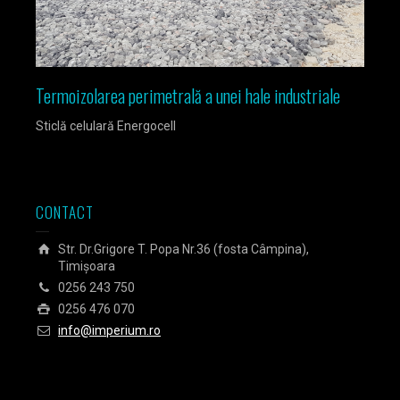
Termoizolarea perimetrală a unei hale industriale
Izola
Sticlă celulară Energocell
Sticlă
CONTACT
Str. Dr.Grigore T. Popa Nr.36 (fosta Câmpina),
Timișoara
0256 243 750
0256 476 070
info@imperium.ro