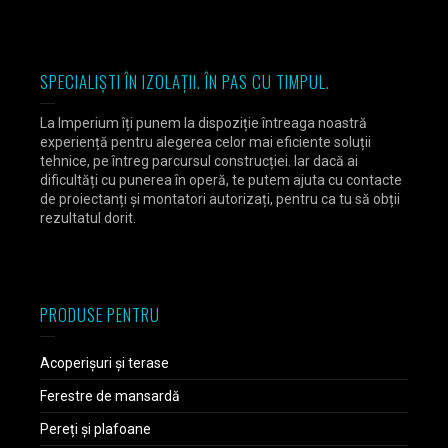
SPECIALIȘTI ÎN IZOLAȚII. ÎN PAS CU TIMPUL.
La Imperium îți punem la dispoziție întreaga noastră
experiență pentru alegerea celor mai eficiente soluții
tehnice, pe întreg parcursul construcției. Iar dacă ai
dificultăți cu punerea în operă, te putem ajuta cu contacte
de proiectanți și montatori autorizați, pentru ca tu să obții
rezultatul dorit.
PRODUSE PENTRU
Acoperișuri și terase
Ferestre de mansardă
Pereți și plafoane