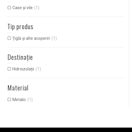
Case și vile
(1)
Tip produs
Țiglă și alte acoperiri
(1)
Destinație
Hidroizolații
(1)
Material
Metalic
(1)