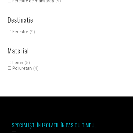
Ferestre de mansardă
(9)
Destinație
Ferestre
(9)
Material
Lemn
(5)
Poliuretan
(4)
SPECIALIȘTI ÎN IZOLAȚII. ÎN PAS CU TIMPUL.