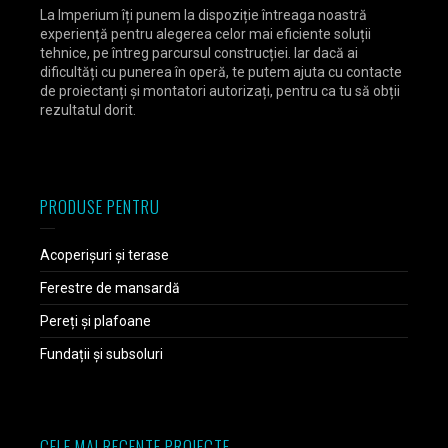
La Imperium îți punem la dispoziție întreaga noastră
experiență pentru alegerea celor mai eficiente soluții
tehnice, pe întreg parcursul construcției. Iar dacă ai
dificultăți cu punerea în operă, te putem ajuta cu contacte
de proiectanți și montatori autorizați, pentru ca tu să obții
rezultatul dorit.
PRODUSE PENTRU
Acoperișuri și terase
Ferestre de mansardă
Pereți și plafoane
Fundații și subsoluri
CELE MAI RECENTE PROIECTE