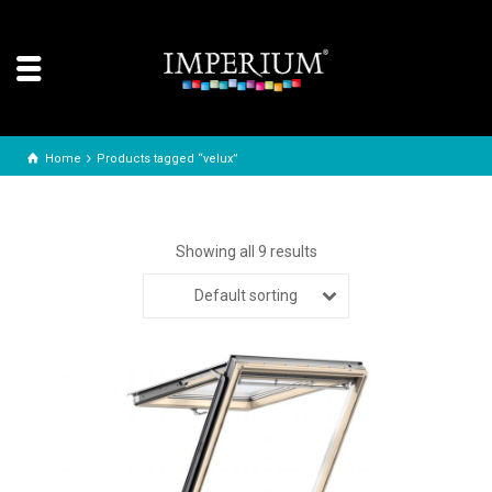
Home
Products tagged “velux”
Showing all 9 results
Default sorting