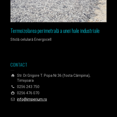
Termoizolarea perimetrală a unei hale industriale
Izola
Sticlă celulară Energocell
Sticlă
CONTACT
Str. Dr.Grigore T. Popa Nr.36 (fosta Câmpina),
Timișoara
0256 243 750
0256 476 070
info@imperium.ro