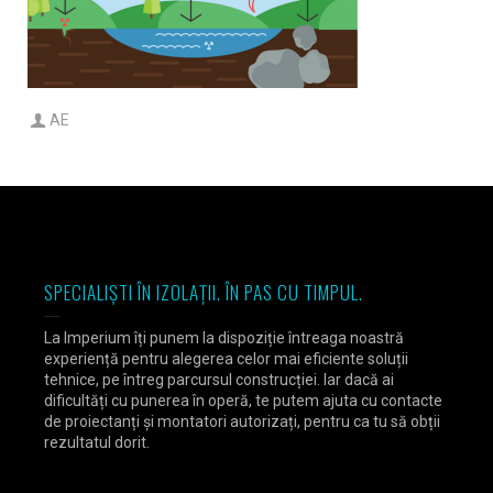
AE
SPECIALIȘTI ÎN IZOLAȚII. ÎN PAS CU TIMPUL.
La Imperium îți punem la dispoziție întreaga noastră
experiență pentru alegerea celor mai eficiente soluții
tehnice, pe întreg parcursul construcției. Iar dacă ai
dificultăți cu punerea în operă, te putem ajuta cu contacte
de proiectanți și montatori autorizați, pentru ca tu să obții
rezultatul dorit.