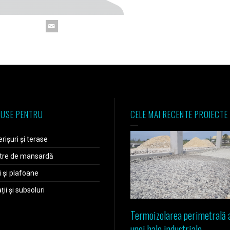
USE PENTRU
CELE MAI RECENTE PROIECTE
rișuri și terase
tre de mansardă
i și plafoane
ii și subsoluri
Termoizolarea perimetrală 
unei hale industriale