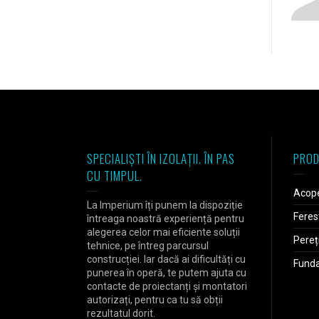
SPECIALIȘTI ÎN IZOLAȚII. ÎN PAS
PROD
CU TIMPUL.
Acope
La Imperium îți punem la dispoziție
Feres
întreaga noastră experiență pentru
alegerea celor mai eficiente soluții
Pereț
tehnice, pe întreg parcursul
construcției. Iar dacă ai dificultăți cu
Fundaț
punerea în operă, te putem ajuta cu
contacte de proiectanți și montatori
autorizați, pentru ca tu să obții
rezultatul dorit.