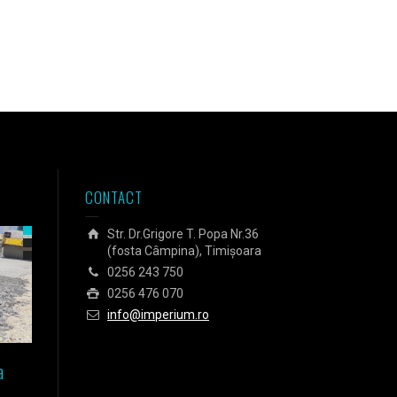
CONTACT
Str. Dr.Grigore T. Popa Nr.36
(fosta Câmpina), Timișoara
0256 243 750
0256 476 070
info@imperium.ro
a
Izolarea fundației unei case
Izolarea Agora Business C
pasive din Timișoara
din Budapesta