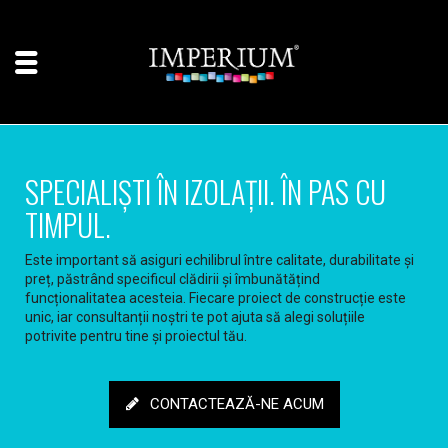
modal-check
SPECIALIȘTI ÎN IZOLAȚII. ÎN PAS CU
TIMPUL.
Este important să asiguri echilibrul între calitate, durabilitate și
preț, păstrând specificul clădirii și îmbunătățind
funcționalitatea acesteia. Fiecare proiect de construcție este
unic, iar consultanții noștri te pot ajuta să alegi soluțiile
potrivite pentru tine și proiectul tău.
CONTACTEAZĂ-NE ACUM