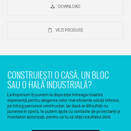
DOWNLOAD
VEZI PRODUSE
CONSTRUIEȘTI O CASĂ, UN BLOC
SAU O HALĂ INDUSTRIALĂ?
La Imperium îți punem la dispoziție întreaga noastră
experiență pentru alegerea celor mai eficiente soluții tehnice,
pe întreg parcursul construcției. Iar dacă ai dificultăți cu
punerea în operă, te putem ajuta cu contacte de proiectanți și
montatori autorizați, pentru ca tu să obții rezultatul dorit.