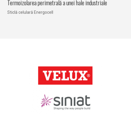
Termoizolarea perimetrală a unei hale industriale
I
Sticlă celulară Energocell
S