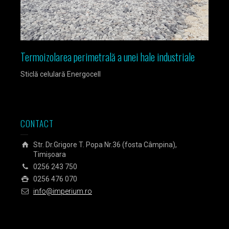
le
Izolarea fundației unei case pasive din Timișoara
Izola
Sticlă celulară Energocell
Sticlă
CONTACT
Str. Dr.Grigore T. Popa Nr.36 (fosta Câmpina),
Timișoara
0256 243 750
0256 476 070
info@imperium.ro