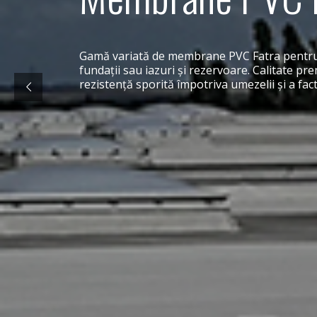
Gamă variată de membrane PVC Fatra pentru
fundaţii sau iazuri şi rezervoare. Calitate pr
rezistenţă sporită împotriva umezelii şi a fact