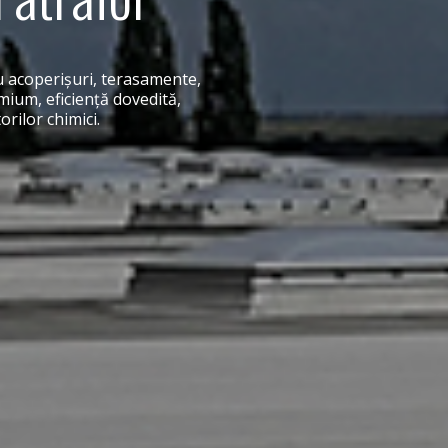
 acoperişuri, terasamente,
emium, eficienţă dovedită,
orilor chimici.