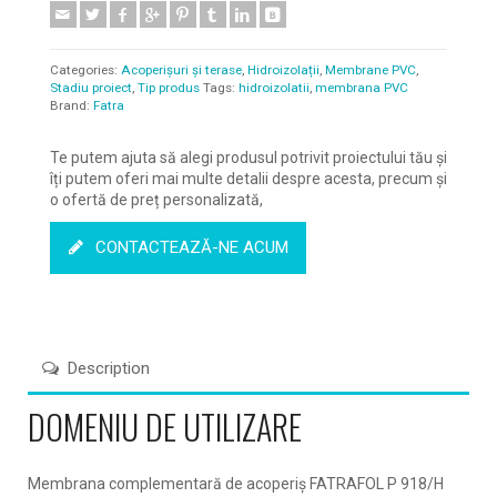
Categories:
Acoperișuri și terase
,
Hidroizolații
,
Membrane PVC
,
Stadiu proiect
,
Tip produs
Tags:
hidroizolatii
,
membrana PVC
Brand:
Fatra
Te putem ajuta să alegi produsul potrivit proiectului tău și
îți putem oferi mai multe detalii despre acesta, precum și
o ofertă de preț personalizată,
CONTACTEAZĂ-NE ACUM
Description
DOMENIU DE UTILIZARE
Membrana complementară de acoperiș FATRAFOL P 918/H