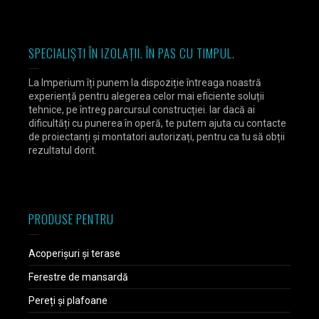
SPECIALIȘTI ÎN IZOLAȚII. ÎN PAS CU TIMPUL.
La Imperium îți punem la dispoziție întreaga noastră
experiență pentru alegerea celor mai eficiente soluții
tehnice, pe întreg parcursul construcției. Iar dacă ai
dificultăți cu punerea în operă, te putem ajuta cu contacte
de proiectanți și montatori autorizați, pentru ca tu să obții
rezultatul dorit.
PRODUSE PENTRU
Acoperișuri și terase
Ferestre de mansardă
Pereți și plafoane