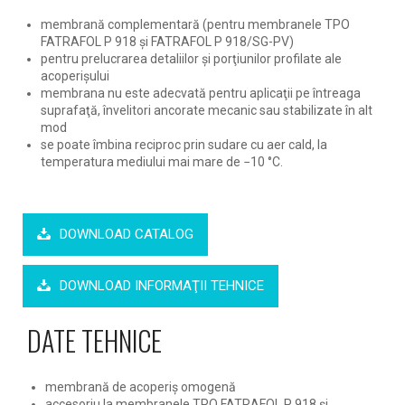
membrană complementară (pentru membranele TPO
FATRAFOL P 918 şi FATRAFOL P 918/SG-PV)
pentru prelucrarea detaliilor şi porţiunilor profilate ale
acoperişului
membrana nu este adecvată pentru aplicaţii pe întreaga
suprafaţă, învelitori ancorate mecanic sau stabilizate în alt
mod
se poate îmbina reciproc prin sudare cu aer cald, la
temperatura mediului mai mare de −10 °C.
DOWNLOAD CATALOG
DOWNLOAD INFORMAŢII TEHNICE
DATE TEHNICE
membrană de acoperiş omogenă
accesoriu la membranele TPO FATRAFOL P 918 şi