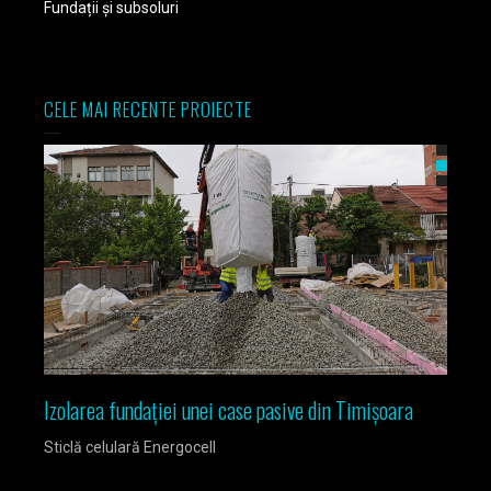
Fundații și subsoluri
CELE MAI RECENTE PROIECTE
le
Izolarea fundației unei case pasive din Timișoara
Izola
Sticlă celulară Energocell
Sticlă