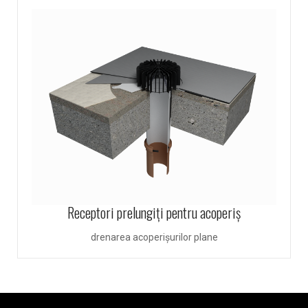
Receptori prelungiţi pentru acoperiş
drenarea acoperişurilor plane