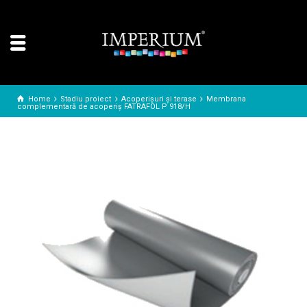
Home
Stadiu proiect
Acoperișuri și terase
Membrana
complementară de acoperiș FATRAFOL P 918/H