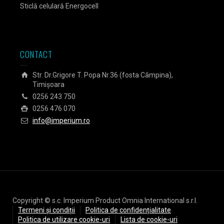
Sticlă celulară Energocell
Sticlă
CONTACT
Str. Dr.Grigore T. Popa Nr.36 (fosta Câmpina),
Timișoara
0256 243 750
0256 476 070
info@imperium.ro
Copyright © s.c. Imperium Product Omnia International s.r.l.
Termeni și condiții
Politica de confidențialitate
Politica de utilizare cookie-uri
Lista de cookie-uri