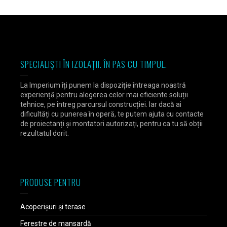
SPECIALIȘTI ÎN IZOLAȚII. ÎN PAS CU TIMPUL.
La Imperium îți punem la dispoziție întreaga noastră
experiență pentru alegerea celor mai eficiente soluții
tehnice, pe întreg parcursul construcției. Iar dacă ai
dificultăți cu punerea în operă, te putem ajuta cu contacte
de proiectanți și montatori autorizați, pentru ca tu să obții
rezultatul dorit.
PRODUSE PENTRU
Acoperișuri și terase
Ferestre de mansardă