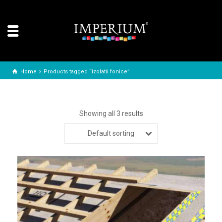
Home
Products tagged “izolatii fonice”
Showing all 3 results
Default sorting