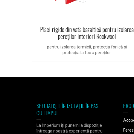
Plăci rigide din vată bazaltică pentru izolarea
pereților interiori Rockwool
pentru izolarea termică, protecţia fonică şi
protecţia la foc a pereţilor
SPECIALIȘTI ÎN IZOLAȚII. ÎN PAS
PROD
CU TIMPUL.
Acope
La Imperium îți punem la dispoziție
Feres
întreaga noastră experiență pentru