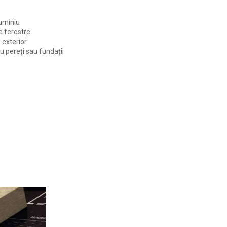
uminiu
e ferestre
 exterior
pereți sau fundații