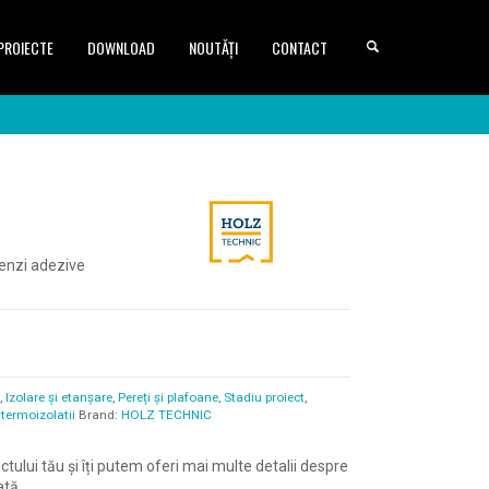
PROIECTE
DOWNLOAD
NOUTĂȚI
CONTACT
benzi adezive
i
,
Izolare și etanșare
,
Pereți și plafoane
,
Stadiu proiect
,
,
termoizolatii
Brand:
HOLZ TECHNIC
ctului tău și îți putem oferi mai multe detalii despre
ată,