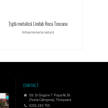
Membran
stab
membrană
Ţiglă metalică Lindab Roca Toscana
întoarcerea la natură
CONTACT
Str. Dr.Grigore T. Popa Nr.36
(fosta Câmpina), Timișoara
0256 243 750