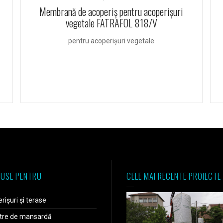
Membrană de acoperiş pentru acoperişuri
vegetale FATRAFOL 818/V
pentru acoperișuri vegetale
USE PENTRU
CELE MAI RECENTE PROIECTE
rișuri și terase
tre de mansardă