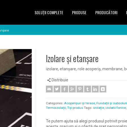
SOLUŢII COMPLETE
PRODUSE
PRODUCĂTORI
tanșare
Izolare și etanșare
izolare, etanșare, role acoperiș, membrane, 
Distribuie
Categories:
Acoperișuri și terase
,
Fundații și subsolur
Termoizolații
,
Tip produs
Tags:
izolație
,
izolatii fonice
Te putem ajuta să alegi produsul potrivit proie
acesta, precum și o ofertă de preț personaliz