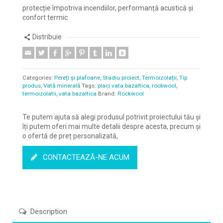
protecție împotriva incendiilor, performanță acustică și
confort termic
Distribuie
Categories:
Pereți și plafoane
,
Stadiu proiect
,
Termoizolații
,
Tip
produs
,
Vată minerală
Tags:
placi vata bazaltica
,
rockwool
,
termoizolatii
,
vata bazaltica
Brand:
Rockwool
Te putem ajuta să alegi produsul potrivit proiectului tău și
îți putem oferi mai multe detalii despre acesta, precum și
o ofertă de preț personalizată,
CONTACTEAZĂ-NE ACUM
Description