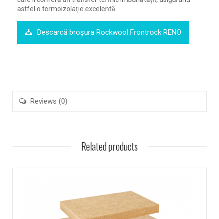
astfel o termoizolație excelentă.
Descarcă broșura Rockwool Frontrock RENO
Reviews (0)
Related products