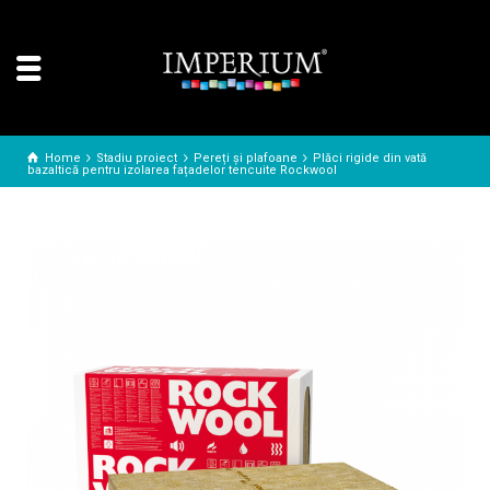
Home
Stadiu proiect
Pereți și plafoane
Plăci rigide din vată
bazaltică pentru izolarea fațadelor tencuite Rockwool