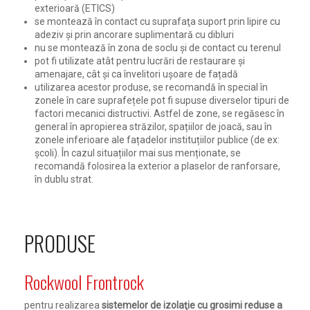
exterioară (ETICS)
se montează în contact cu suprafaţa suport prin lipire cu
adeziv şi prin ancorare suplimentară cu dibluri
nu se montează în zona de soclu şi de contact cu terenul
pot fi utilizate atât pentru lucrări de restaurare și
amenajare, cât și ca învelitori ușoare de fațadă
utilizarea acestor produse, se recomandă în special în
zonele în care suprafețele pot fi supuse diverselor tipuri de
factori mecanici distructivi. Astfel de zone, se regăsesc în
general în apropierea străzilor, spațiilor de joacă, sau în
zonele inferioare ale fațadelor instituțiilor publice (de ex:
școli). În cazul situațiilor mai sus menționate, se
recomandă folosirea la exterior a plaselor de ranforsare,
în dublu strat.
PRODUSE
Rockwool Frontrock
pentru realizarea
sistemelor de izolaţie cu grosimi reduse a