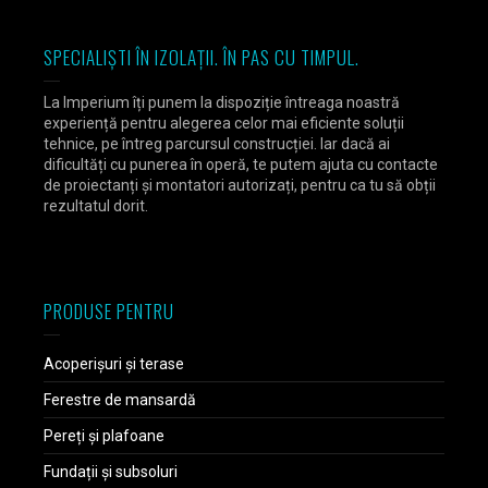
SPECIALIȘTI ÎN IZOLAȚII. ÎN PAS CU TIMPUL.
La Imperium îți punem la dispoziție întreaga noastră
experiență pentru alegerea celor mai eficiente soluții
tehnice, pe întreg parcursul construcției. Iar dacă ai
dificultăți cu punerea în operă, te putem ajuta cu contacte
de proiectanți și montatori autorizați, pentru ca tu să obții
rezultatul dorit.
PRODUSE PENTRU
Acoperișuri și terase
Ferestre de mansardă
Pereți și plafoane
Fundații și subsoluri