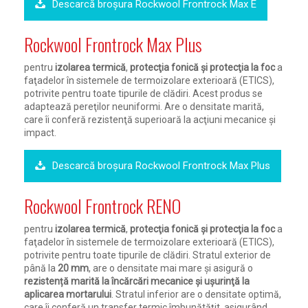
Descarcă broșura Rockwool Frontrock Max E
Rockwool Frontrock Max Plus
pentru
izolarea termică
,
protecţia fonică şi protecţia la foc
a
faţadelor în sistemele de termoizolare exterioară (ETICS),
potrivite pentru toate tipurile de clădiri. Acest produs se
adaptează pereţilor neuniformi. Are o densitate marită,
care îi conferă rezistenţă superioară la acţiuni mecanice şi
impact.
Descarcă broșura Rockwool Frontrock Max Plus
Rockwool Frontrock RENO
pentru
izolarea termică
,
protecţia fonică şi protecţia la foc
a
faţadelor în sistemele de termoizolare exterioară (ETICS),
potrivite pentru toate tipurile de clădiri. Stratul exterior de
până la
20 mm
, are o densitate mai mare și asigură o
rezistență marită la încărcări mecanice şi uşurinţă la
aplicarea mortarului
. Stratul inferior are o densitate optimă,
care îi conferă un transfer termic îmbunătățit, asigurând