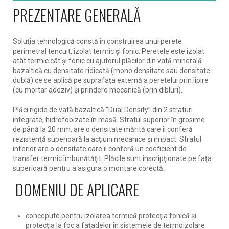
PREZENTARE GENERALĂ
Soluţia tehnologică constă în construirea unui perete
perimetral tencuit, izolat termic și fonic. Peretele este izolat
atât termic cât și fonic cu ajutorul plăcilor din vată minerală
bazaltică cu densitate ridicată (mono densitate sau densitate
dublă) ce se aplică pe suprafaţa externă a peretelui prin lipire
(cu mortar adeziv) şi prindere mecanică (prin dibluri).
Plăci rigide de vată bazaltică “Dual Density” din 2 straturi
integrate, hidrofobizate în masă. Stratul superior în grosime
de până la 20 mm, are o densitate mărită care îi conferă
rezistenţă superioară la acţiuni mecanice şi impact. Stratul
inferior are o densitate care îi conferă un coeficient de
transfer termic îmbunătăţit. Plăcile sunt inscripţionate pe faţa
superioară pentru a asigura o montare corectă.
DOMENIU DE APLICARE
concepute pentru izolarea termică protecţia fonică şi
protecţia la foc a faţadelor în sistemele de termoizolare