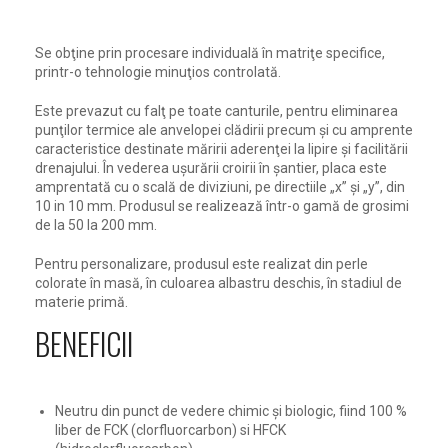
Se obţine prin procesare individuală în matriţe specifice,
printr-o tehnologie minuţios controlată.
Este prevazut cu falţ pe toate canturile, pentru eliminarea
punţilor termice ale anvelopei clădirii precum şi cu amprente
caracteristice destinate măririi aderenţei la lipire şi facilitării
drenajului. În vederea uşurării croirii în şantier, placa este
amprentată cu o scală de diviziuni, pe directiile „x” şi „y”, din
10 in 10 mm. Produsul se realizează într-o gamă de grosimi
de la 50 la 200 mm.
Pentru personalizare, produsul este realizat din perle
colorate în masă, în culoarea albastru deschis, în stadiul de
materie primă.
BENEFICII
Neutru din punct de vedere chimic şi biologic, fiind 100 %
liber de FCK (clorfluorcarbon) si HFCK