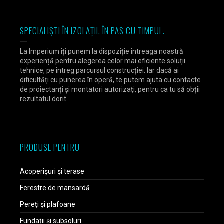
SPECIALIȘTI ÎN IZOLAȚII. ÎN PAS CU TIMPUL.
La Imperium îți punem la dispoziție întreaga noastră
experiență pentru alegerea celor mai eficiente soluții
tehnice, pe întreg parcursul construcției. Iar dacă ai
dificultăți cu punerea în operă, te putem ajuta cu contacte
de proiectanți și montatori autorizați, pentru ca tu să obții
rezultatul dorit.
PRODUSE PENTRU
Acoperișuri și terase
Ferestre de mansardă
Pereți și plafoane
Fundații și subsoluri