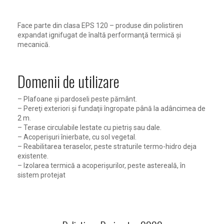
Face parte din clasa EPS 120 – produse din polistiren
expandat ignifugat de înaltă performanţă termică şi
mecanică.
Domenii de utilizare
– Plafoane şi pardoseli peste pământ.
– Pereţi exteriori şi fundaţii îngropate până la adâncimea de
2 m.
– Terase circulabile lestate cu pietriş sau dale.
– Acoperişuri înierbate, cu sol vegetal.
– Reabilitarea teraselor, peste straturile termo-hidro deja
existente.
– Izolarea termică a acoperişurilor, peste astereală, în
sistem protejat