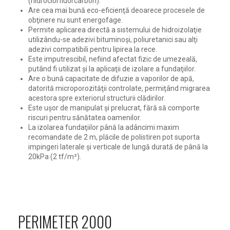
(hidroclorfluorcarbon).
Are cea mai bună eco-eficienţă deoarece procesele de
obţinere nu sunt energofage.
Permite aplicarea directă a sistemului de hidroizolaţie
utilizându-se adezivi bituminoşi, poliuretanici sau alţi
adezivi compatibili pentru lipirea la rece.
Este imputrescibil, nefiind afectat fizic de umezeală,
putând fi utilizat şi la aplicaţii de izolare a fundaţiilor.
Are o bună capacitate de difuzie a vaporilor de apă,
datorită microporozităţii controlate, permiţând migrarea
acestora spre exteriorul structurii clădirilor.
Este uşor de manipulat şi prelucrat, fără să comporte
riscuri pentru sănătatea oamenilor.
La izolarea fundaţiilor până la adâncimi maxim
recomandate de 2 m, plăcile de polistiren pot suporta
impingeri laterale şi verticale de lungă durată de până la
20kPa (2 tf/m²).
PERIMETER 2000