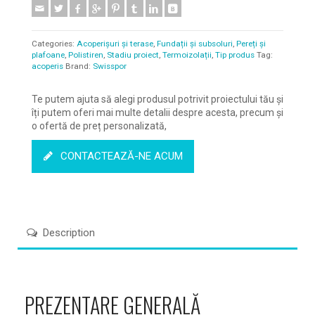
Categories:
Acoperișuri și terase
,
Fundații și subsoluri
,
Pereți și
plafoane
,
Polistiren
,
Stadiu proiect
,
Termoizolații
,
Tip produs
Tag:
acoperis
Brand:
Swisspor
Te putem ajuta să alegi produsul potrivit proiectului tău și
îți putem oferi mai multe detalii despre acesta, precum și
o ofertă de preț personalizată,
CONTACTEAZĂ-NE ACUM
Description
PREZENTARE GENERALĂ