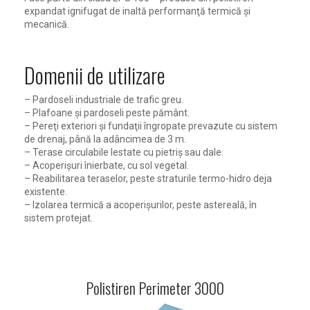
expandat ignifugat de inaltă performanţă termică şi
mecanică.
Domenii de utilizare
– Pardoseli industriale de trafic greu.
– Plafoane şi pardoseli peste pământ.
– Pereţi exteriori şi fundaţii îngropate prevazute cu sistem
de drenaj, până la adâncimea de 3 m.
– Terase circulabile lestate cu pietriş sau dale.
– Acoperişuri înierbate, cu sol vegetal.
– Reabilitarea teraselor, peste straturile termo-hidro deja
existente.
– Izolarea termică a acoperişurilor, peste astereală, în
sistem protejat.
Polistiren Perimeter 3000