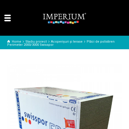
Home
Stadiu proiect
Acoperișuri și terase
Plăci de polistiren
Perimeter 2000/3000 Swisspor