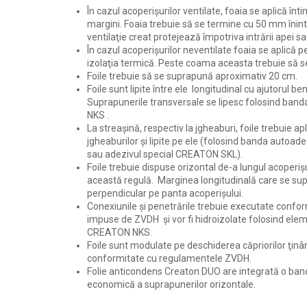
În cazul acoperişurilor ventilate, foaia se aplică în
margini. Foaia trebuie să se termine cu 50 mm înint
ventilaţie creat protejează împotriva intrării apei sau
În cazul acoperişurilor neventilate foaia se aplică p
izolaţia termică. Peste coama aceasta trebuie să 
Foile trebuie să se suprapună aproximativ 20 cm.
Foile sunt lipite între ele longitudinal cu ajutorul b
Suprapunerile transversale se lipesc folosind ban
NKS .
La streaşină, respectiv la jgheaburi, foile trebuie ap
jgheaburilor şi lipite pe ele (folosind banda autoa
sau adezivul special CREATON SKL).
Foile trebuie dispuse orizontal de-a lungul acoperişu
această regulă. Marginea longitudinală care se su
perpendicular pe panta acoperişului.
Conexiunile şi penetrările trebuie executate confor
impuse de ZVDH şi vor fi hidroizolate folosind ele
CREATON NKS.
Foile sunt modulate pe deschiderea căpriorilor ţinân
conformitate cu regulamentele ZVDH.
Folie anticondens Creaton DUO are integrată o ban
economică a suprapunerilor orizontale.