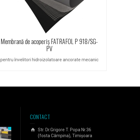
Membran
Membrană de acoperiș FATRAFOL P 918/SG-
PV
pentru înv
pentru învelitori hidroizolatoare ancorate mecanic
CONTACT
Str. Dr.Grigore T. Popa Nr.36
(fosta Câmpina), Timișoara