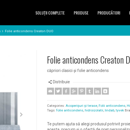
SOLUŢII COMPLETE
PRODUSE
PRODUCĂTORI
s
Folie anticondens Creaton DUO
Folie anticondens Creaton
căpriori clasici și folie anticondens
Distribuie
Categories:
Acoperișuri și terase
,
Folii anticondens
,
Hi
Tags:
folie anticondens
,
hidroizolatii
,
lindab
,
tyvek
Br
Te putem ajuta să alegi produsul potrivit proie
acesta, precum și o ofertă de preț personaliz