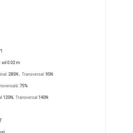
1
:
sd 0.02 m
inal:
285N
, Transversal:
95N
ansversală:
75%
al
120N,
Transversal
140N
T
uri