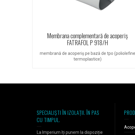
Membrana complementară de acoperiș
FATRAFOL P 918/H
membrană de acoperiş pe bază de tpo (poliolefin
termoplastice)
SPECIALIȘTI ÎN IZOLAȚII. ÎN PAS
PROD
CU TIMPUL.
Acope
La Imperium îți punem la dispoziție