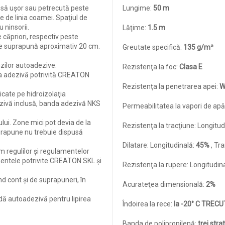
tinsă uşor sau petrecută peste
Lungime:
50 m
e de linia coamei. Spaţiul de
 ninsorii.
Lăţime:
1.5 m
e căpriori, respectiv peste
se suprapună aproximativ 20 cm.
Greutate specifică:
135 g/m²
enzilor autoadezive.
Rezistenţa la foc:
Clasa E
da adezivă potrivită CREATON
Rezistenţa la penetrarea apei:
W
licate pe hidroizolaţia
dezivă inclusă, banda adezivă NKS
Permeabilitatea la vapori de apă
lui. Zone mici pot devia de la
Rezistenţa la tracţiune: Longitud
prapune nu trebuie dispusă
Dilatare: Longitudinală:
45%
, Tr
m regulilor şi regulamentelor
mentele potrivite CREATON SKL şi
Rezistenţa la rupere: Longitudin
d cont şi de suprapuneri, în
Acurateţea dimensională:
2%
dă autoadezivă pentru lipirea
Îndoirea la rece:
la -20° C TRECU
Banda de polipropilenă:
trei strat