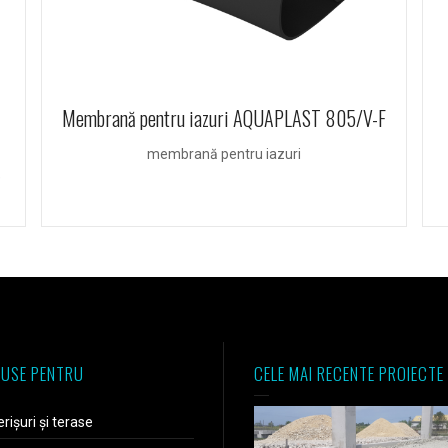
Membrană pentru iazuri AQUAPLAST 805/V-F
membrană pentru iazuri
e
USE PENTRU
CELE MAI RECENTE PROIECTE
rișuri și terase