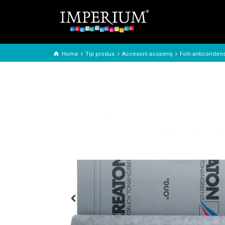
Home
Tip produs
Accesorii acoperiş
Folii anticonden