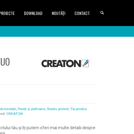
PROIECTE
DOWNLOAD
NOUTĂȚI
CONTACT
 DUO
droizolații
,
Pereți și plafoane
,
Stadiu proiect
,
Tip produs
and:
CREATON
ctului tău și îți putem oferi mai multe detalii despre
ată,