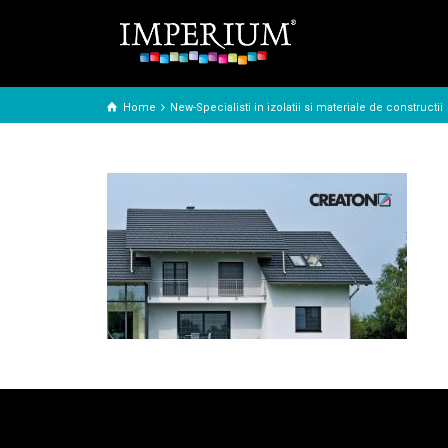
Home
New-Specialisti in izolatii si materiale de constructii