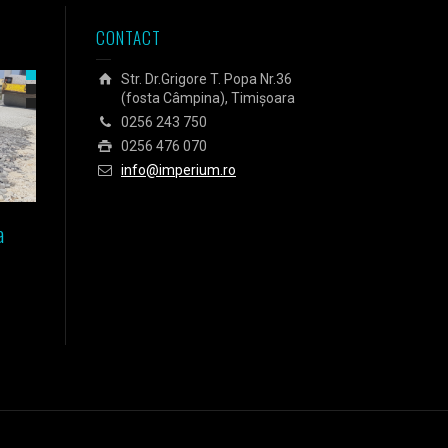
CONTACT
Str. Dr.Grigore T. Popa Nr.36
(fosta Câmpina), Timișoara
0256 243 750
0256 476 070
info@imperium.ro
a
Izolarea fundației unei case
Izolarea Agora Business C
pasive din Timișoara
din Budapesta
Sticlă celulară Energocell
Sticlă celulară Energocell