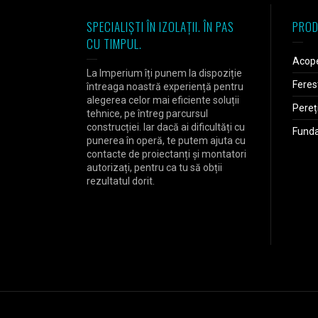
SPECIALIȘTI ÎN IZOLAȚII. ÎN PAS
PROD
CU TIMPUL.
Acope
La Imperium îți punem la dispoziție
Feres
întreaga noastră experiență pentru
alegerea celor mai eficiente soluții
Pereț
tehnice, pe întreg parcursul
construcției. Iar dacă ai dificultăți cu
Fundaț
punerea în operă, te putem ajuta cu
contacte de proiectanți și montatori
autorizați, pentru ca tu să obții
rezultatul dorit.