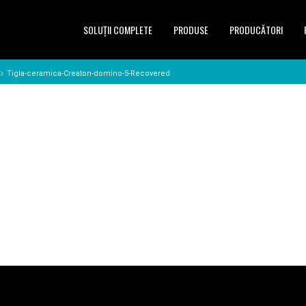
SOLUŢII COMPLETE
PRODUSE
PRODUCĂTORI
Tigla-ceramica-Creaton-domino-5-Recovered