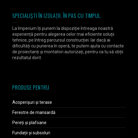
SPECIALIȘTI ÎN IZOLAȚII. ÎN PAS CU TIMPUL.
La Imperium îți punem la dispoziție întreaga noastră
experiență pentru alegerea celor mai eficiente soluții
tehnice, pe întreg parcursul construcției. Iar dacă ai
dificultăți cu punerea în operă, te putem ajuta cu contacte
de proiectanți și montatori autorizați, pentru ca tu să obții
rezultatul dorit.
PRODUSE PENTRU
Acoperișuri și terase
Ferestre de mansardă
Pereți și plafoane
Fundații și subsoluri