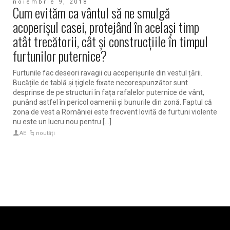
noiembrie 9, 2018
Cum evităm ca vântul să ne smulgă
acoperișul casei, protejând în același timp
atât trecătorii, cât și construcțiile în timpul
furtunilor puternice?
Furtunile fac deseori ravagii cu acoperișurile din vestul țării.
Bucățile de tablă și țiglele fixate necorespunzător sunt
desprinse de pe structuri în fața rafalelor puternice de vânt,
punând astfel în pericol oamenii și bunurile din zonă. Faptul că
zona de vest a României este frecvent lovită de furtuni violente
nu este un lucru nou pentru [...]
AE
noutăți