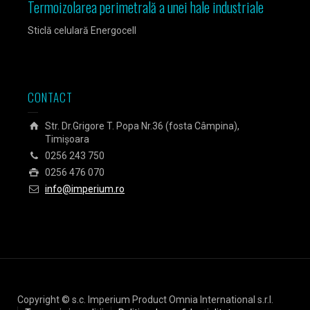
Termoizolarea perimetrală a unei hale industriale
Izola
Sticlă celulară Energocell
Sticlă
CONTACT
Str. Dr.Grigore T. Popa Nr.36 (fosta Câmpina),
Timișoara
0256 243 750
0256 476 070
info@imperium.ro
Copyright © s.c. Imperium Product Omnia International s.r.l.