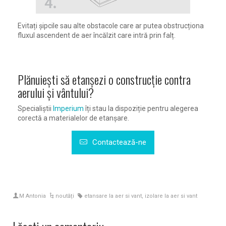
Evitați șipcile sau alte obstacole care ar putea obstrucționa
fluxul ascendent de aer încălzit care intră prin falț.
Plănuiești să etanșezi o construcție contra
aerului și vântului?
Specialiștii
Imperium
îți stau la dispoziție pentru alegerea
corectă a materialelor de etanșare.
Contactează-ne
M Antonia
noutăți
etansare la aer si vant
,
izolare la aer si vant