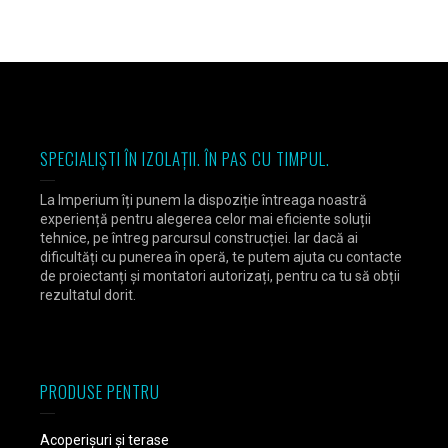
SPECIALIȘTI ÎN IZOLAȚII. ÎN PAS CU TIMPUL.
La Imperium îți punem la dispoziție întreaga noastră
experiență pentru alegerea celor mai eficiente soluții
tehnice, pe întreg parcursul construcției. Iar dacă ai
dificultăți cu punerea în operă, te putem ajuta cu contacte
de proiectanți și montatori autorizați, pentru ca tu să obții
rezultatul dorit.
PRODUSE PENTRU
Acoperișuri și terase