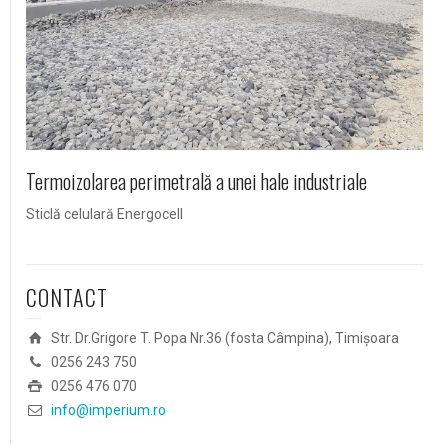
Termoizolarea perimetrală a unei hale industriale
Izo
Sticlă celulară Energocell
Stic
CONTACT
Str. Dr.Grigore T. Popa Nr.36 (fosta Câmpina), Timișoara
0256 243 750
0256 476 070
info@imperium.ro